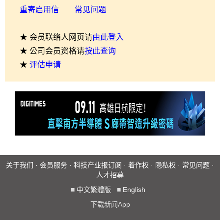
重寄启用信
常见问题
★ 会员联络人网页请
由此登入
★ 公司会员资格请
按此查询
★
评估申请
关于我们
·
会员服务
·
科技产业报订阅
·
着作权
·
隐私权
·
常见问题
·
人才招募
■
中文繁體版
■
English
下载新闻App