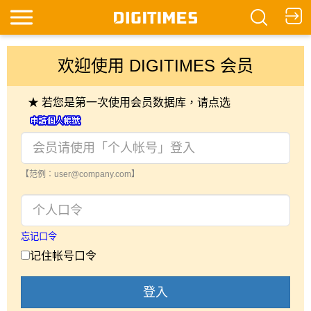
欢迎使用 DIGITIMES 会员
★ 若您是第一次使用会员数据库，请点选
【范例：user@company.com】
忘记口令
记住帐号口令
登入