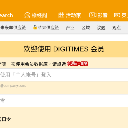
earch
椽经阁
活动家
影音
英
未来车供应链
苹果供应链
产业
区域
议题
观点
欢迎使用 DIGITIMES 会员
您是第一次使用会员数据库，请点选
@company.com】
号口令