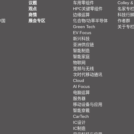
议题
车用零组件
Colley &
观点
HPC关键零组件
名家专
商情
边缘运算
科技行
中国
展会专区
化合物/功率半导体
作者群
Green Tech
关于专
EV Focus
新兴科技
亚洲供应链
智能制造
智能家庭
物联网
宽频与无线
次时代移动通讯
Cloud
AI Focus
电脑运算
服务器
移动设备与应用
智能穿戴
CarTech
IC设计
IC制造