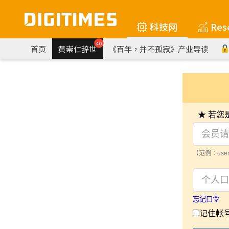
科技网
Res
40
首页
黄崇仁辞世
《百年，并不孤寂》产业导读
★ 若
【范例：user
忘记口令
记住帐