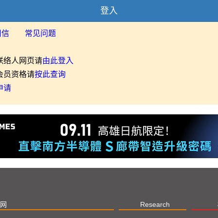
登入
用信
常见问题
联络人网页请
由此登入
会员资格请
按此查询
申请
网
Research