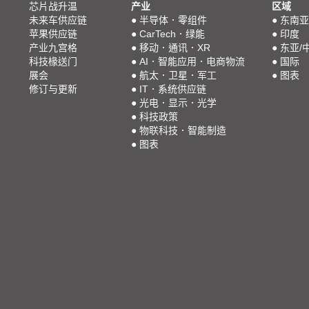
芯片战升温
产业
区域
未来车供应链
●
半导体．零组件
●
东南亚
苹果供应链
●
CarTech．绿能
●
印度
产业九宫格
●
移动．通讯．XR
●
东亚/
科技椽送门
●
AI．智能应用．电商物流
●
国际
展会
●
航太．卫星．军工
●
图表
修订与更新
●
IT．系统供应链
●
光电．显示．光学
●
科技政策
●
物联科技．智能制造
●
图表