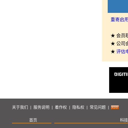
重寄启
★ 会员
★ 公司
★
评估
关于我们
服务说明
着作权
隐私权
常见问题
|
|
|
|
|
首页
科技