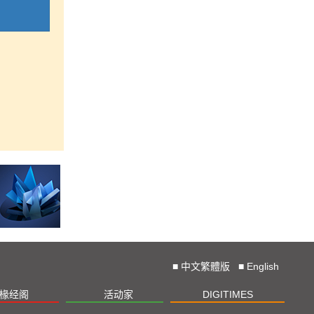
■
中文繁體版
■
English
椽经阁
活动家
DIGITIMES