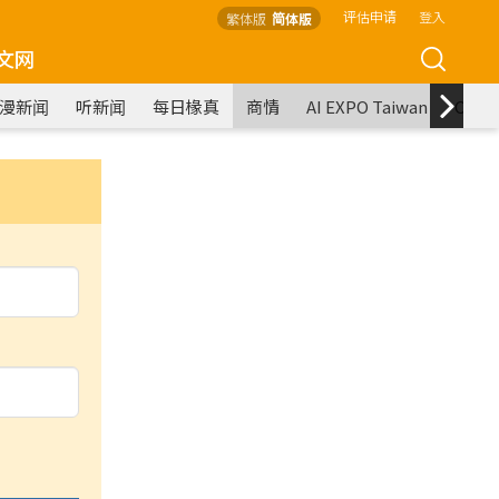
评估申请
登入
繁体版
简体版
文网
漫新闻
听新闻
每日椽真
商情
AI EXPO Taiwan
COM