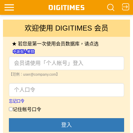
欢迎使用 DIGITIMES 会员
★ 若您是第一次使用会员数据库，请点选
【范例：user@company.com】
忘记口令
记住帐号口令
登入