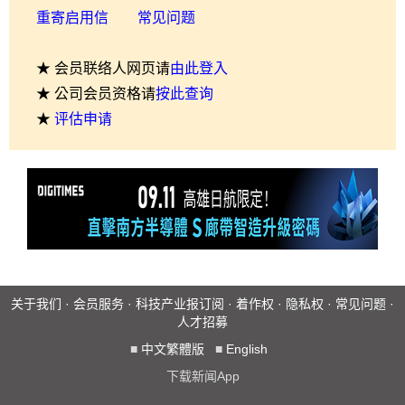
重寄启用信
常见问题
★ 会员联络人网页请
由此登入
★ 公司会员资格请
按此查询
★
评估申请
关于我们
·
会员服务
·
科技产业报订阅
·
着作权
·
隐私权
·
常见问题
·
人才招募
■
中文繁體版
■
English
下载新闻App