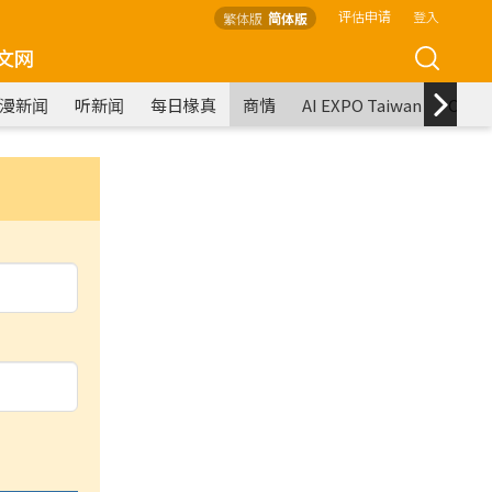
评估申请
登入
繁体版
简体版
文网
漫新闻
听新闻
每日椽真
商情
AI EXPO Taiwan
COM