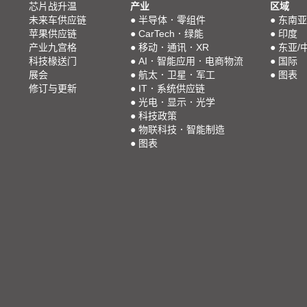
芯片战升温
产业
区域
未来车供应链
●
半导体．零组件
●
东南亚
苹果供应链
●
CarTech．绿能
●
印度
产业九宫格
●
移动．通讯．XR
●
东亚/
科技椽送门
●
AI．智能应用．电商物流
●
国际
展会
●
航太．卫星．军工
●
图表
修订与更新
●
IT．系统供应链
●
光电．显示．光学
●
科技政策
●
物联科技．智能制造
●
图表