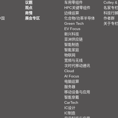
议题
车用零组件
Colley &
观点
HPC关键零组件
名家专
商情
边缘运算
科技行
中国
展会专区
化合物/功率半导体
作者群
Green Tech
关于专
EV Focus
新兴科技
亚洲供应链
智能制造
智能家庭
物联网
宽频与无线
次时代移动通讯
Cloud
AI Focus
电脑运算
服务器
移动设备与应用
智能穿戴
CarTech
IC设计
IC制造