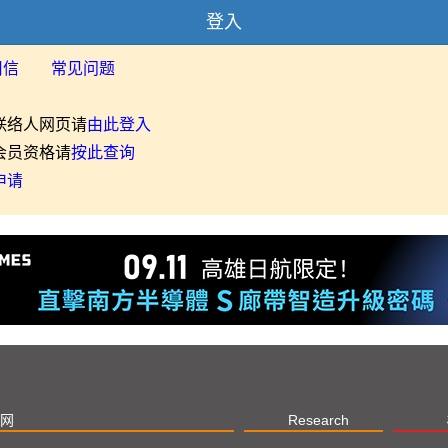
登入
用信
常见问题
联络人网页请
由此登入
会员资格请
按此查询
申请
网
Research