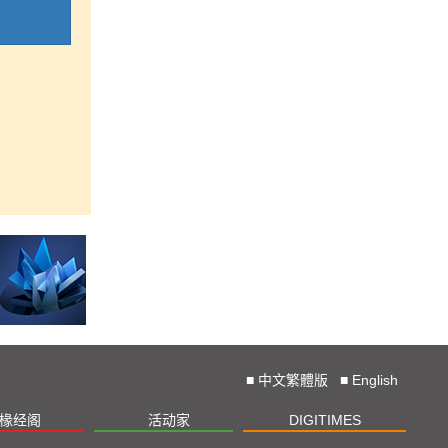
■
中文繁體版
■
English
椽经阁
活动家
DIGITIMES