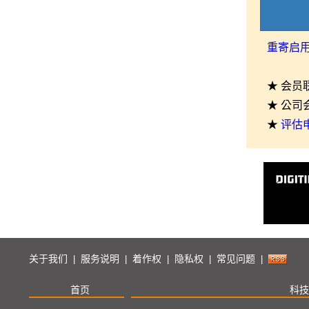
重寄启
★ 会员
★ 公司
★
评估
关于我们
服务说明
着作权
隐私权
常见问题
|
|
|
|
|
首页
科技