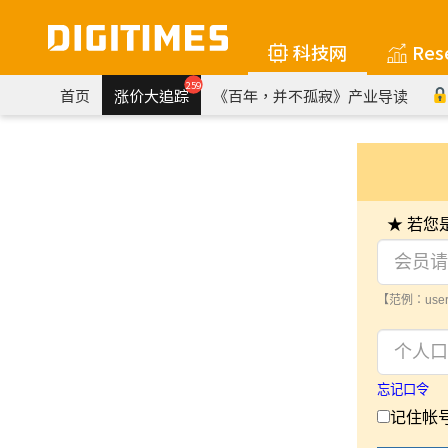
科技网
Res
259
首页
涨价大追踪
《百年，并不孤寂》产业导读
★ 若
【范例：user
忘记口令
记住帐