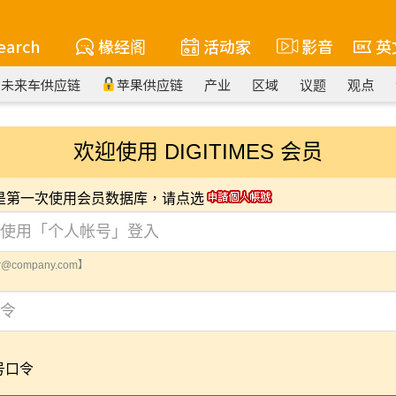
earch
椽经阁
活动家
影音
英
未来车供应链
苹果供应链
产业
区域
议题
观点
欢迎使用 DIGITIMES 会员
您是第一次使用会员数据库，请点选
@company.com】
号口令