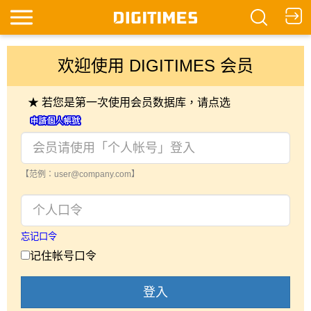
欢迎使用 DIGITIMES 会员
★ 若您是第一次使用会员数据库，请点选
【范例：user@company.com】
忘记口令
记住帐号口令
登入