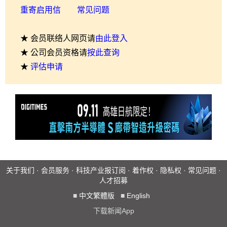
重寄启用信
常见问题
★ 会员联络人网页请
由此登入
★ 公司会员资格请
按此查询
★
评估申请
关于我们
·
会员服务
·
科技产业报订阅
·
着作权
·
隐私权
·
常见问题
·
人才招募
■
中文繁體版
■
English
下载新闻App