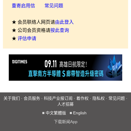
重寄启用信
常见问题
★ 会员联络人网页请
由此登入
★ 公司会员资格请
按此查询
★
评估申请
关于我们
·
会员服务
·
科技产业报订阅
·
着作权
·
隐私权
·
常见问题
·
人才招募
■
中文繁體版
■
English
下载新闻App