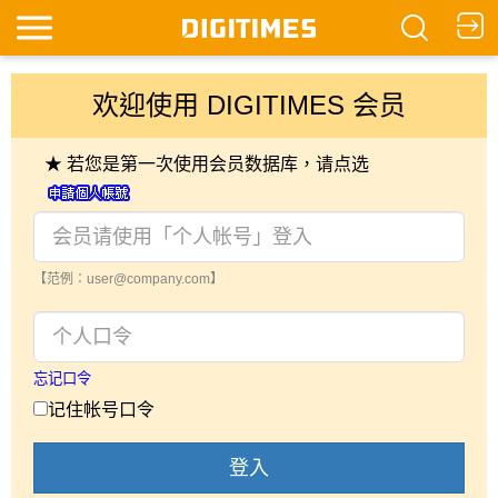
欢迎使用 DIGITIMES 会员
★ 若您是第一次使用会员数据库，请点选
【范例：user@company.com】
忘记口令
记住帐号口令
登入