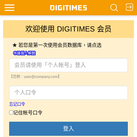
欢迎使用 DIGITIMES 会员
★ 若您是第一次使用会员数据库，请点选
【范例：user@company.com】
忘记口令
记住帐号口令
登入