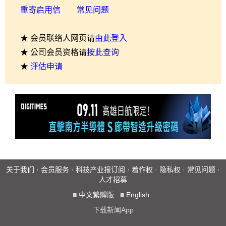
重寄启用信
常见问题
★ 会员联络人网页请
由此登入
★ 公司会员资格请
按此查询
★
评估申请
关于我们
·
会员服务
·
科技产业报订阅
·
着作权
·
隐私权
·
常见问题
·
人才招募
■
中文繁體版
■
English
下载新闻App