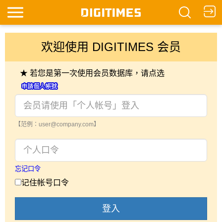
欢迎使用 DIGITIMES 会员
★ 若您是第一次使用会员数据库，请点选
【范例：user@company.com】
忘记口令
记住帐号口令
登入