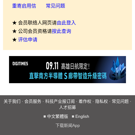
重寄启用信
常见问题
★ 会员联络人网页请
由此登入
★ 公司会员资格请
按此查询
★
评估申请
关于我们
·
会员服务
·
科技产业报订阅
·
着作权
·
隐私权
·
常见问题
·
人才招募
■
中文繁體版
■
English
下载新闻App