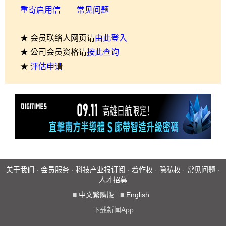
重寄启用信
常见问题
★ 会员联络人网页请
由此登入
★ 公司会员资格请
按此查询
★
评估申请
关于我们
·
会员服务
·
科技产业报订阅
·
着作权
·
隐私权
·
常见问题
·
人才招募
■
中文繁體版
■
English
下载新闻App