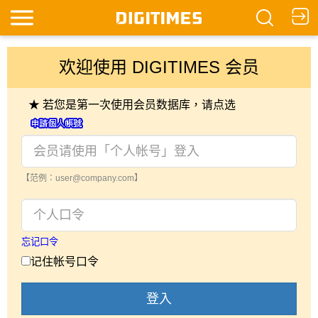
欢迎使用 DIGITIMES 会员
★ 若您是第一次使用会员数据库，请点选
【范例：user@company.com】
忘记口令
记住帐号口令
登入