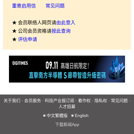
重寄启用信
常见问题
★ 会员联络人网页请
由此登入
★ 公司会员资格请
按此查询
★
评估申请
关于我们
·
会员服务
·
科技产业报订阅
·
着作权
·
隐私权
·
常见问题
·
人才招募
■
中文繁體版
■
English
下载新闻App