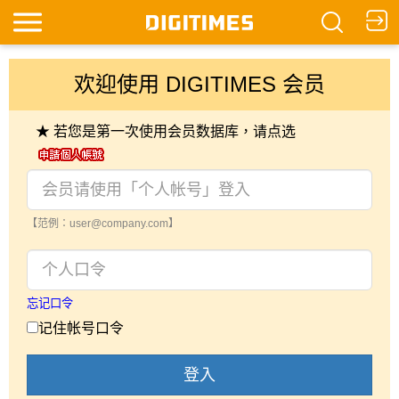
欢迎使用 DIGITIMES 会员
★ 若您是第一次使用会员数据库，请点选
【范例：user@company.com】
忘记口令
记住帐号口令
登入