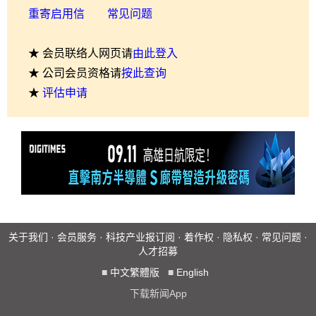
重寄启用信
常见问题
★ 会员联络人网页请
由此登入
★ 公司会员资格请
按此查询
★
评估申请
关于我们
·
会员服务
·
科技产业报订阅
·
着作权
·
隐私权
·
常见问题
·
人才招募
■
中文繁體版
■
English
下载新闻App