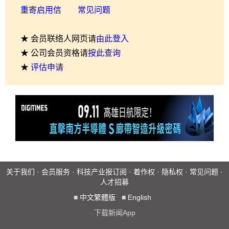
重寄启用信
常见问题
★ 会员联络人网页请
由此登入
★ 公司会员资格请
按此查询
★
评估申请
关于我们
·
会员服务
·
科技产业报订阅
·
着作权
·
隐私权
·
常见问题
·
人才招募
■
中文繁體版
■
English
下载新闻App