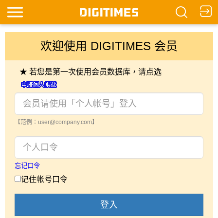
欢迎使用 DIGITIMES 会员
★ 若您是第一次使用会员数据库，请点选
【范例：user@company.com】
忘记口令
记住帐号口令
登入