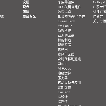
议题
车用零组件
Colley &
观点
HPC关键零组件
名家专
商情
边缘运算
科技行
中国
展会专区
化合物/功率半导体
作者群
Green Tech
关于专
EV Focus
新兴科技
亚洲供应链
智能制造
智能家庭
物联网
宽频与无线
次时代移动通讯
Cloud
AI Focus
电脑运算
服务器
移动设备与应用
智能穿戴
CarTech
IC设计
IC制造