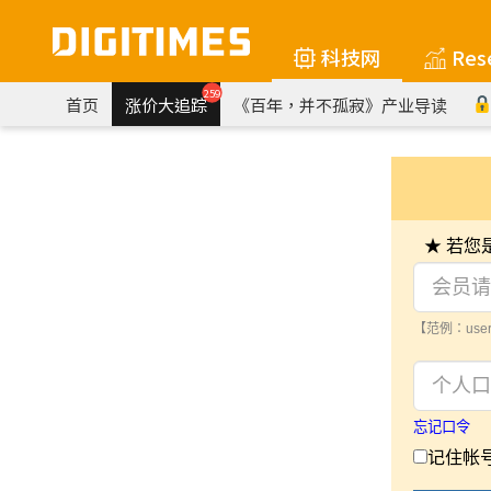
科技网
Res
259
首页
涨价大追踪
《百年，并不孤寂》产业导读
★ 若
【范例：user
忘记口令
记住帐