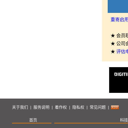
重寄启
★ 会员
★ 公司
★
评估
关于我们
服务说明
着作权
隐私权
常见问题
|
|
|
|
|
首页
科技