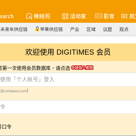
earch
椽经阁
活动家
影音
英
未来车供应链
苹果供应链
产业
区域
议题
观点
欢迎使用 DIGITIMES 会员
您是第一次使用会员数据库，请点选
@company.com】
号口令