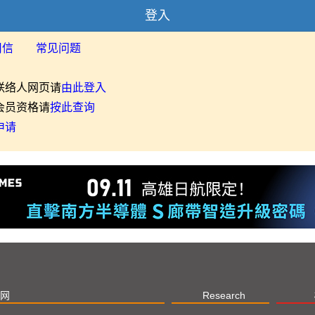
登入
用信
常见问题
联络人网页请
由此登入
会员资格请
按此查询
申请
网
Research