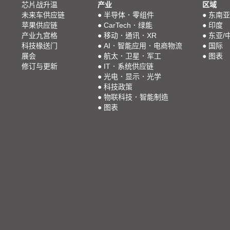
芯片战升温
产业
区域
未来车供应链
●
半导体．零组件
●
东南亚
苹果供应链
●
CarTech．绿能
●
印度
产业九宫格
●
移动．通讯．XR
●
东亚/
科技椽送门
●
AI．智能应用．电商物流
●
国际
展会
●
航太．卫星．军工
●
图表
修订与更新
●
IT．系统供应链
●
光电．显示．光学
●
科技政策
●
物联科技．智能制造
●
图表