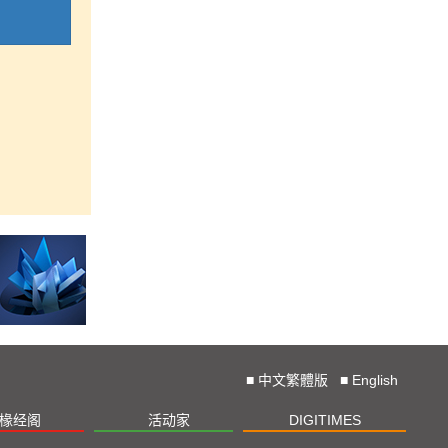
■
中文繁體版
■
English
椽经阁
活动家
DIGITIMES