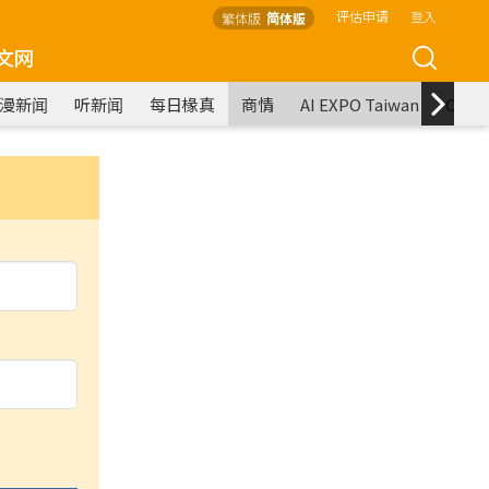
评估申请
登入
繁体版
简体版
文网
漫新闻
听新闻
每日椽真
商情
AI EXPO Taiwan
COM