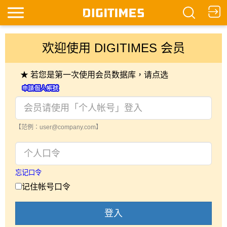
欢迎使用 DIGITIMES 会员
★ 若您是第一次使用会员数据库，请点选
【范例：user@company.com】
忘记口令
记住帐号口令
登入