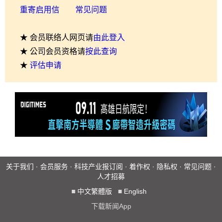
重寄启用信
常见问题
★ 会员联络人网页请
由此登入
★ 公司会员资格请
按此查询
★
评估申请
关于我们
·
会员服务
·
科技产业报订阅
·
着作权
·
隐私权
·
常见问题
·
人才招募
■
中文繁體版
■
English
下载新闻App