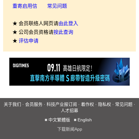
重寄启用信
常见问题
★ 会员联络人网页请
由此登入
★ 公司会员资格请
按此查询
★
评估申请
关于我们
·
会员服务
·
科技产业报订阅
·
着作权
·
隐私权
·
常见问题
·
人才招募
■
中文繁體版
■
English
下载新闻App