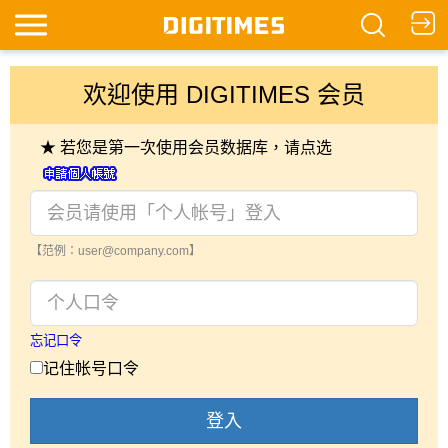
欢迎使用 DIGITIMES 会员
★ 若您是第一次使用会员数据库，请点选
【范例：user@company.com】
忘记口令
记住帐号口令
登入