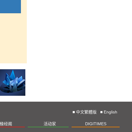
■
中文繁體版
■
English
椽经阁
活动家
DIGITIMES