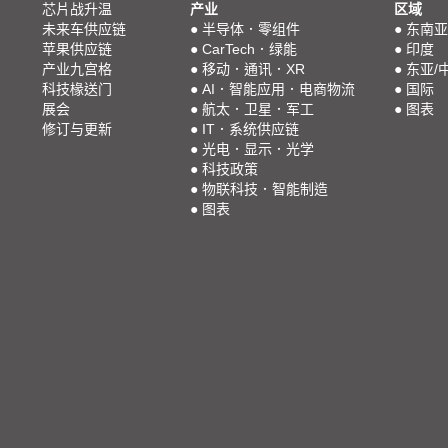
芯片战升温
产业
区域
未来车供应链
●
半导体．零组件
●
东南亚
苹果供应链
●
CarTech．绿能
●
印度
产业九宫格
●
移动．通讯．XR
●
东亚/
科技椽送门
●
AI．智能应用．电商物流
●
国际
展会
●
航太．卫星．军工
●
图表
修订与更新
●
IT．系统供应链
●
光电．显示．光学
●
科技政策
●
物联科技．智能制造
●
图表