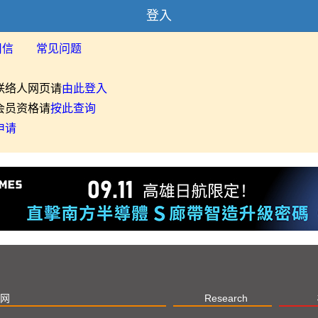
登入
用信
常见问题
联络人网页请
由此登入
会员资格请
按此查询
申请
网
Research