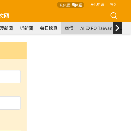
评估申请
登入
繁体版
简体版
文网
漫新闻
听新闻
每日椽真
商情
AI EXPO Taiwan
COM