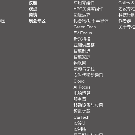
议题
车用零组件
Colley &
观点
HPC关键零组件
名家专
商情
边缘运算
科技行
中国
展会专区
化合物/功率半导体
作者群
Green Tech
关于专
EV Focus
新兴科技
亚洲供应链
智能制造
智能家庭
物联网
宽频与无线
次时代移动通讯
Cloud
AI Focus
电脑运算
服务器
移动设备与应用
智能穿戴
CarTech
IC设计
IC制造