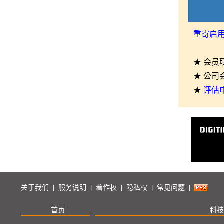
重寄启
★ 会员
★ 公司
★
评估
关于我们
服务说明
着作权
隐私权
常见问题
|
|
|
|
|
首页
科技