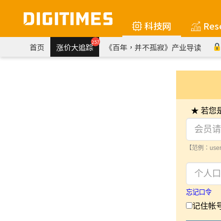
科技网
Res
257
首页
涨价大追踪
《百年，并不孤寂》产业导读
★ 若
【范例：user
忘记口令
记住帐