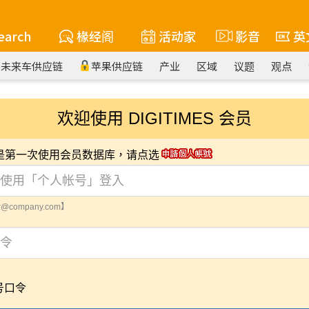
earch
椽经阁
活动家
影音
英
未来车供应链
苹果供应链
产业
区域
议题
观点
欢迎使用 DIGITIMES 会员
您是第一次使用会员数据库，请点选
@company.com】
号口令