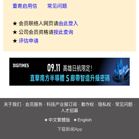
重寄启用信
常见问题
★ 会员联络人网页请
由此登入
★ 公司会员资格请
按此查询
★
评估申请
关于我们
·
会员服务
·
科技产业报订阅
·
着作权
·
隐私权
·
常见问题
·
人才招募
■
中文繁體版
■
English
下载新闻App