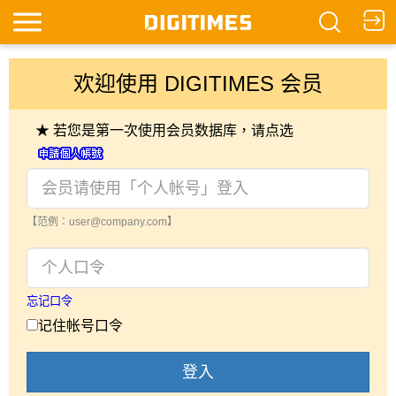
欢迎使用 DIGITIMES 会员
★ 若您是第一次使用会员数据库，请点选
【范例：user@company.com】
忘记口令
记住帐号口令
登入