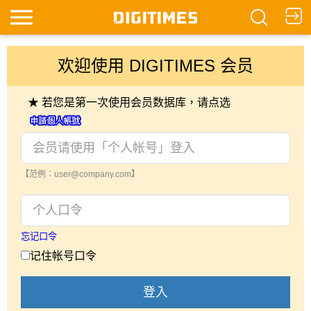
欢迎使用 DIGITIMES 会员
★ 若您是第一次使用会员数据库，请点选
【范例：user@company.com】
忘记口令
记住帐号口令
登入