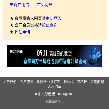
重寄启用信
常见问题
★ 会员联络人网页请
由此登入
★ 公司会员资格请
按此查询
★
评估申请
关于我们
·
会员服务
·
科技产业报订阅
·
着作权
·
隐私权
·
常见问题
·
人才招募
■
中文繁體版
■
English
下载新闻App