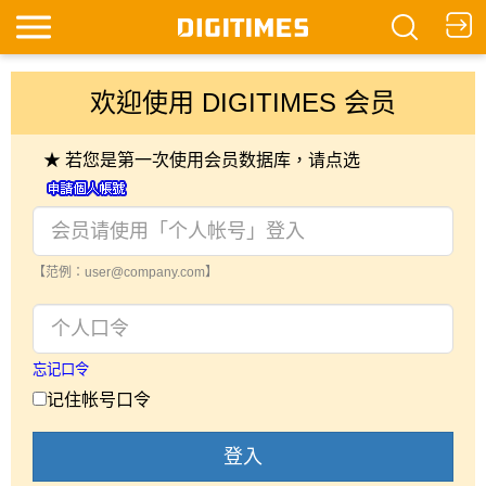
欢迎使用 DIGITIMES 会员
★ 若您是第一次使用会员数据库，请点选
【范例：user@company.com】
忘记口令
记住帐号口令
登入