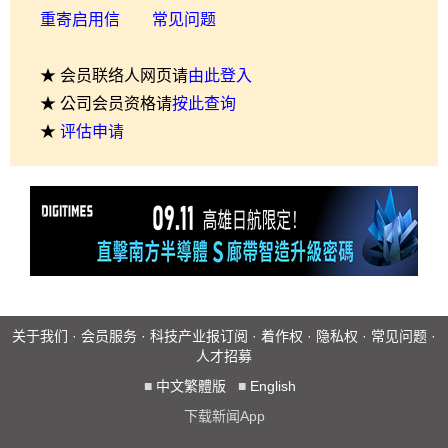
重寄启用信
常见问题
★ 会员联络人网页请
由此登入
★ 公司会员资格请
按此查询
★
评估申请
关于我们
·
会员服务
·
科技产业报订阅
·
着作权
·
隐私权
·
常见问题
·
人才招募
■
中文繁體版
■
English
下载新闻App