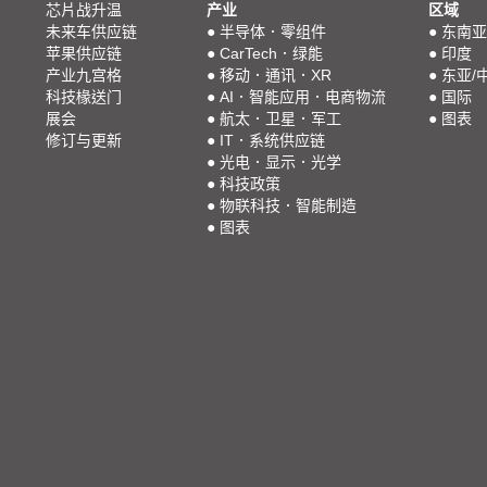
芯片战升温
产业
区域
未来车供应链
●
半导体．零组件
●
东南亚
苹果供应链
●
CarTech．绿能
●
印度
产业九宫格
●
移动．通讯．XR
●
东亚/
科技椽送门
●
AI．智能应用．电商物流
●
国际
展会
●
航太．卫星．军工
●
图表
修订与更新
●
IT．系统供应链
●
光电．显示．光学
●
科技政策
●
物联科技．智能制造
●
图表