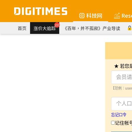
科技网
Res
257
首页
涨价大追踪
《百年，并不孤寂》产业导读
★ 若
【范例：user
忘记口令
记住帐