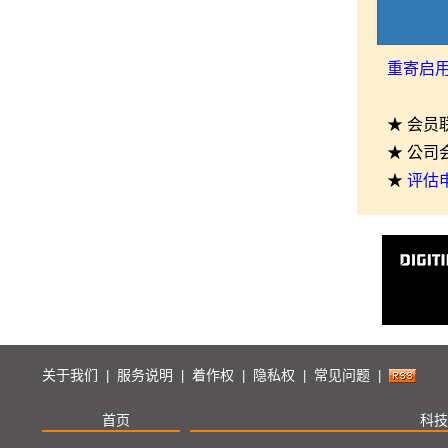
重寄启
★ 会员
★ 公司
★
评估
关于我们
服务说明
着作权
隐私权
常见问题
|
|
|
|
|
首页
科技