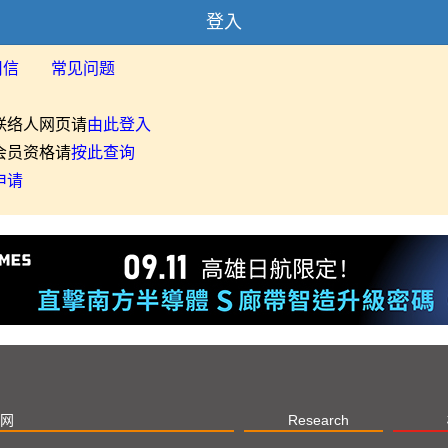
登入
用信
常见问题
联络人网页请
由此登入
会员资格请
按此查询
申请
网
Research