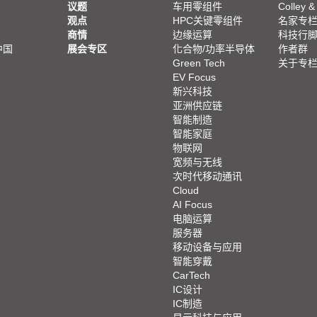
议题
车用零组件
Colley &
观点
HPC关键零组件
名家专
商情
边缘运算
科技行
中国
展会专区
化合物/功率半导体
作者群
Green Tech
关于专
EV Focus
新兴科技
亚洲供应链
智能制造
智能家庭
物联网
宽频与无线
次时代移动通讯
Cloud
AI Focus
电脑运算
服务器
移动设备与应用
智能穿戴
CarTech
IC设计
IC制造