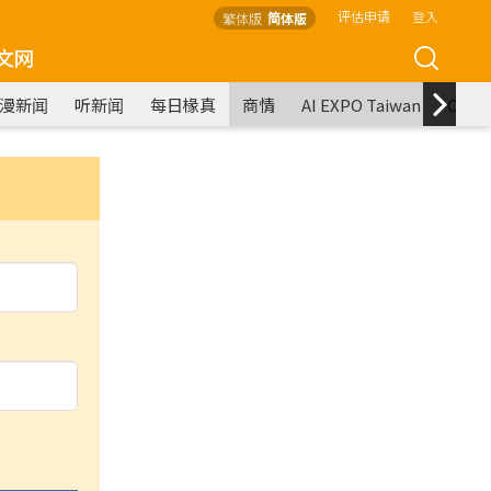
评估申请
登入
繁体版
简体版
文网
漫新闻
听新闻
每日椽真
商情
AI EXPO Taiwan
COM