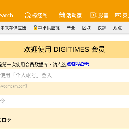
earch
椽经阁
活动家
影音
英
未来车供应链
苹果供应链
产业
区域
议题
观点
欢迎使用 DIGITIMES 会员
您是第一次使用会员数据库，请点选
@company.com】
号口令