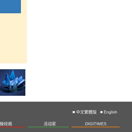
■
中文繁體版
■
English
椽经阁
活动家
DIGITIMES