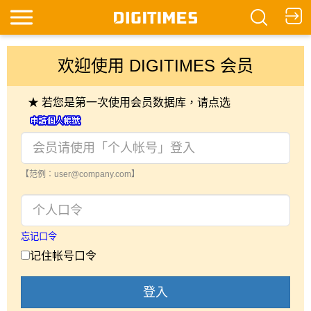
欢迎使用 DIGITIMES 会员
★ 若您是第一次使用会员数据库，请点选
【范例：user@company.com】
忘记口令
记住帐号口令
登入