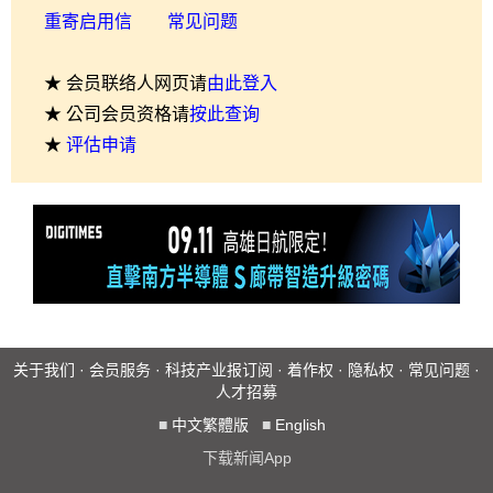
重寄启用信
常见问题
★ 会员联络人网页请
由此登入
★ 公司会员资格请
按此查询
★
评估申请
关于我们
·
会员服务
·
科技产业报订阅
·
着作权
·
隐私权
·
常见问题
·
人才招募
■
中文繁體版
■
English
下载新闻App