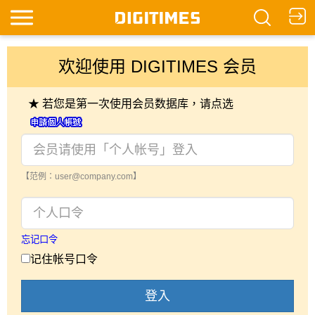
欢迎使用 DIGITIMES 会员
★ 若您是第一次使用会员数据库，请点选
【范例：user@company.com】
忘记口令
记住帐号口令
登入