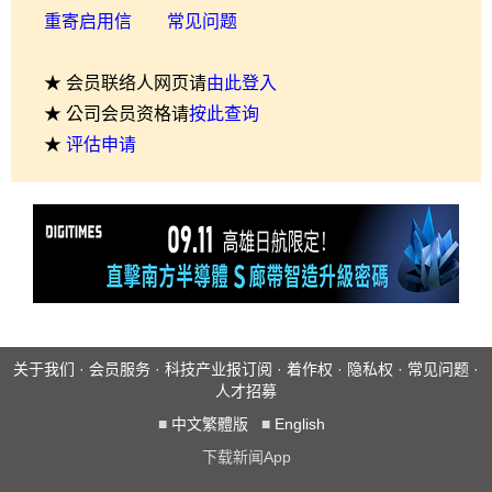
重寄启用信
常见问题
★ 会员联络人网页请
由此登入
★ 公司会员资格请
按此查询
★
评估申请
关于我们
·
会员服务
·
科技产业报订阅
·
着作权
·
隐私权
·
常见问题
·
人才招募
■
中文繁體版
■
English
下载新闻App