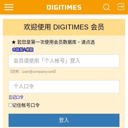
欢迎使用 DIGITIMES 会员
★ 若您是第一次使用会员数据库，请点选
【范例：user@company.com】
忘记口令
记住帐号口令
登入