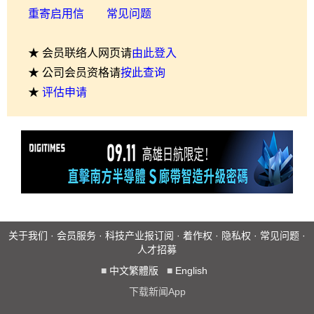
重寄启用信
常见问题
★ 会员联络人网页请
由此登入
★ 公司会员资格请
按此查询
★
评估申请
关于我们
·
会员服务
·
科技产业报订阅
·
着作权
·
隐私权
·
常见问题
·
人才招募
■
中文繁體版
■
English
下载新闻App