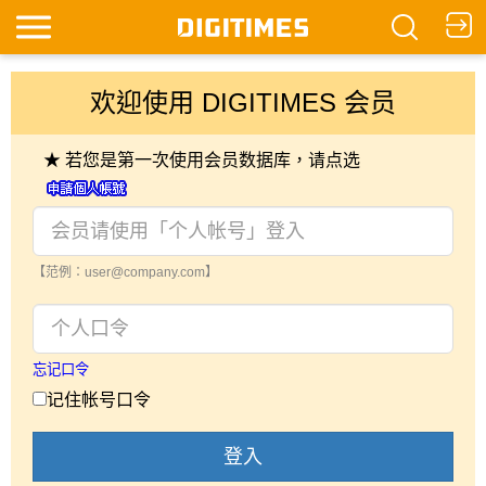
欢迎使用 DIGITIMES 会员
★ 若您是第一次使用会员数据库，请点选
【范例：user@company.com】
忘记口令
记住帐号口令
登入