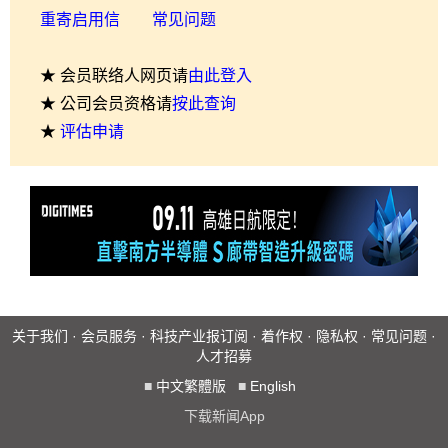
重寄启用信
常见问题
★ 会员联络人网页请
由此登入
★ 公司会员资格请
按此查询
★
评估申请
关于我们
·
会员服务
·
科技产业报订阅
·
着作权
·
隐私权
·
常见问题
·
人才招募
■
中文繁體版
■
English
下载新闻App