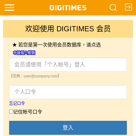
欢迎使用 DIGITIMES 会员
★ 若您是第一次使用会员数据库，请点选
【范例：user@company.com】
忘记口令
记住帐号口令
登入