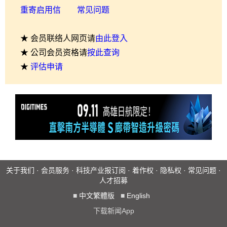
重寄启用信
常见问题
★ 会员联络人网页请
由此登入
★ 公司会员资格请
按此查询
★
评估申请
关于我们
·
会员服务
·
科技产业报订阅
·
着作权
·
隐私权
·
常见问题
·
人才招募
■
中文繁體版
■
English
下载新闻App