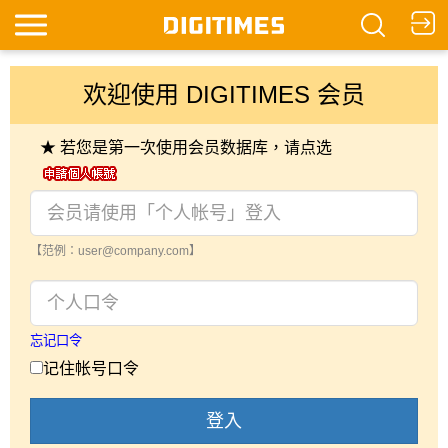
欢迎使用 DIGITIMES 会员
★ 若您是第一次使用会员数据库，请点选
【范例：user@company.com】
忘记口令
记住帐号口令
登入