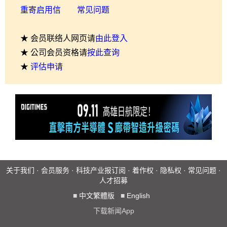
重寄启用信
常见问题
★ 会员联络人网页请
由此登入
★ 公司会员资格请
按此查询
★
评估申请
关于我们
·
会员服务
·
科技产业报订阅
·
着作权
·
隐私权
·
常见问题
·
人才招募
■
中文繁體版
■
English
下载新闻App