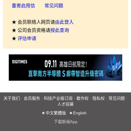
重寄启用信
常见问题
★ 会员联络人网页请
由此登入
★ 公司会员资格请
按此查询
★
评估申请
关于我们
·
会员服务
·
科技产业报订阅
·
着作权
·
隐私权
·
常见问题
·
人才招募
■
中文繁體版
■
English
下载新闻App