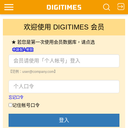
欢迎使用 DIGITIMES 会员
★ 若您是第一次使用会员数据库，请点选
【范例：user@company.com】
忘记口令
记住帐号口令
登入