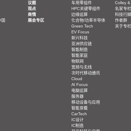
议题
车用零组件
Colley &
观点
HPC关键零组件
名家专
商情
边缘运算
科技行
中国
展会专区
化合物/功率半导体
作者群
Green Tech
关于专
EV Focus
新兴科技
亚洲供应链
智能制造
智能家庭
物联网
宽频与无线
次时代移动通讯
Cloud
AI Focus
电脑运算
服务器
移动设备与应用
智能穿戴
CarTech
IC设计
IC制造