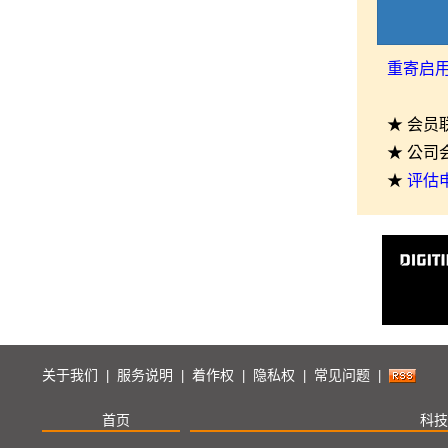
重寄启
★ 会员
★ 公司
★
评估
关于我们
服务说明
着作权
隐私权
常见问题
|
|
|
|
|
首页
科技