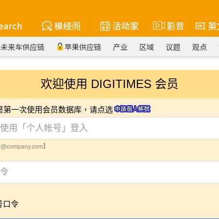
earch
椽经阁
活动家
影音
英
未来车供应链
苹果供应链
产业
区域
议题
观点
欢迎使用 DIGITIMES 会员
您是第一次使用会员数据库，请点选
@company.com】
号口令