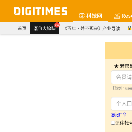
科技网
Res
257
首页
涨价大追踪
《百年，并不孤寂》产业导读
★ 若
【范例：user
忘记口令
记住帐