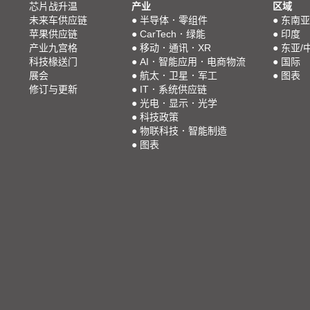
芯片战升温
产业
区域
未来车供应链
●
半导体．零组件
●
东南亚
苹果供应链
●
CarTech．绿能
●
印度
产业九宫格
●
移动．通讯．XR
●
东亚/
科技椽送门
●
AI．智能应用．电商物流
●
国际
展会
●
航太．卫星．军工
●
图表
修订与更新
●
IT．系统供应链
●
光电．显示．光学
●
科技政策
●
物联科技．智能制造
●
图表