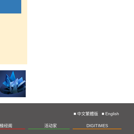
■
中文繁體版
■
English
椽经阁
活动家
DIGITIMES