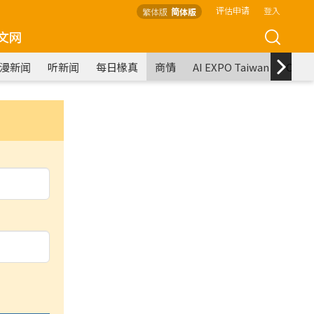
评估申请
登入
繁体版
简体版
文网
漫新闻
听新闻
每日椽真
商情
AI EXPO Taiwan
COM