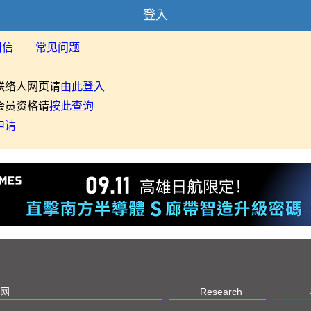
登入
用信
常见问题
联络人网页请
由此登入
会员资格请
按此查询
申请
网
Research