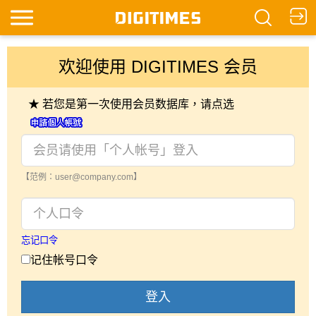
欢迎使用 DIGITIMES 会员
★ 若您是第一次使用会员数据库，请点选
【范例：user@company.com】
忘记口令
记住帐号口令
登入