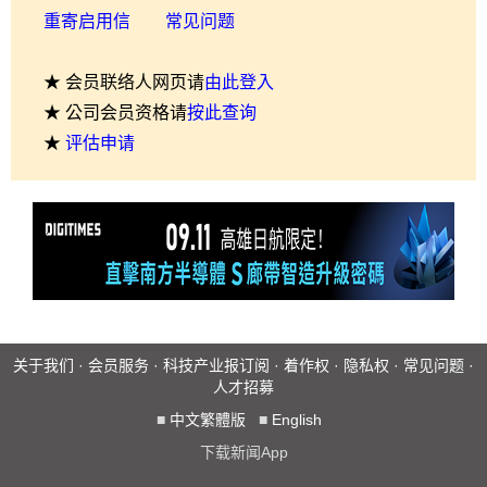
重寄启用信
常见问题
★ 会员联络人网页请
由此登入
★ 公司会员资格请
按此查询
★
评估申请
关于我们
·
会员服务
·
科技产业报订阅
·
着作权
·
隐私权
·
常见问题
·
人才招募
■
中文繁體版
■
English
下载新闻App