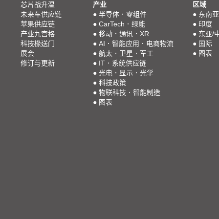
芯片战升温
产业
区域
未来车供应链
●
半导体．零组件
●
东南亚
苹果供应链
●
CarTech．绿能
●
印度
产业九宫格
●
移动．通讯．XR
●
东亚/
科技椽送门
●
AI．智能应用．电商物流
●
国际
展会
●
航太．卫星．军工
●
图表
修订与更新
●
IT．系统供应链
●
光电．显示．光学
●
科技政策
●
物联科技．智能制造
●
图表