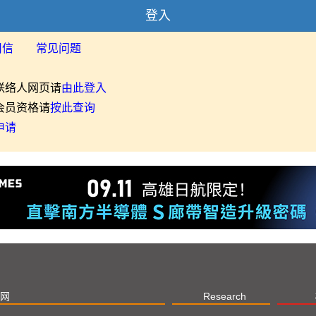
登入
用信
常见问题
联络人网页请
由此登入
会员资格请
按此查询
申请
网
Research