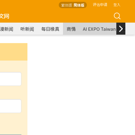
评估申请
登入
繁体版
简体版
文网
漫新闻
听新闻
每日椽真
商情
AI EXPO Taiwan
COM