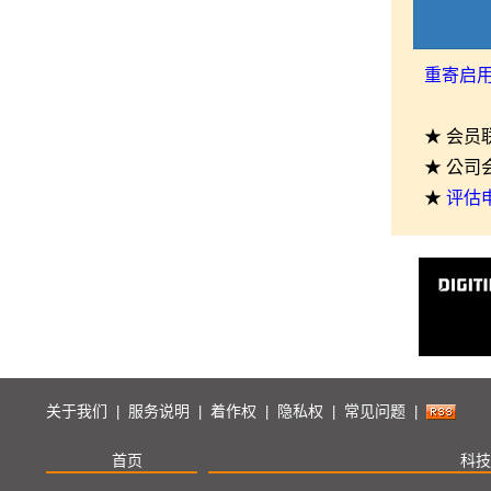
重寄启
★ 会员
★ 公司
★
评估
关于我们
服务说明
着作权
隐私权
常见问题
|
|
|
|
|
首页
科技