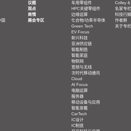
议题
车用零组件
Colley &
观点
HPC关键零组件
名家专
商情
边缘运算
科技行
中国
展会专区
化合物/功率半导体
作者群
Green Tech
关于专
EV Focus
新兴科技
亚洲供应链
智能制造
智能家庭
物联网
宽频与无线
次时代移动通讯
Cloud
AI Focus
电脑运算
服务器
移动设备与应用
智能穿戴
CarTech
IC设计
IC制造