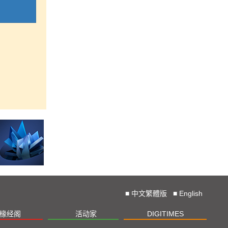
■
中文繁體版
■
English
椽经阁
活动家
DIGITIMES