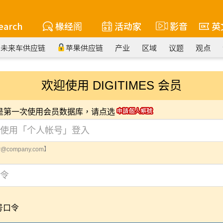
earch
椽经阁
活动家
影音
英
未来车供应链
苹果供应链
产业
区域
议题
观点
欢迎使用 DIGITIMES 会员
您是第一次使用会员数据库，请点选
@company.com】
号口令