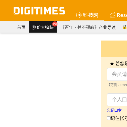
科技网
Res
259
首页
涨价大追踪
《百年，并不孤寂》产业导读
★ 若
【范例：user
忘记口令
记住帐