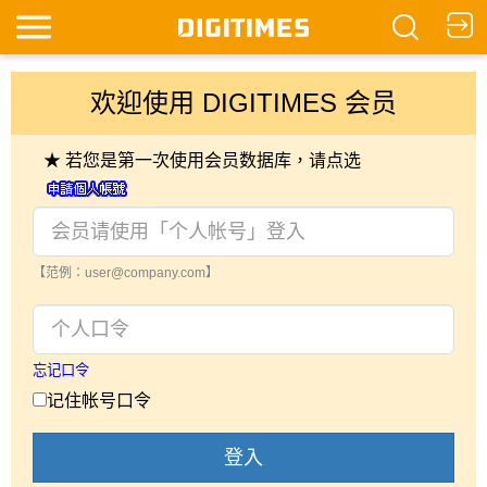
欢迎使用 DIGITIMES 会员
★ 若您是第一次使用会员数据库，请点选
【范例：user@company.com】
忘记口令
记住帐号口令
登入