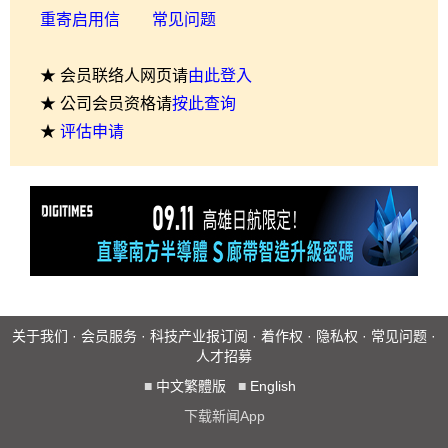
重寄启用信
常见问题
★ 会员联络人网页请
由此登入
★ 公司会员资格请
按此查询
★
评估申请
关于我们
·
会员服务
·
科技产业报订阅
·
着作权
·
隐私权
·
常见问题
·
人才招募
■
中文繁體版
■
English
下载新闻App