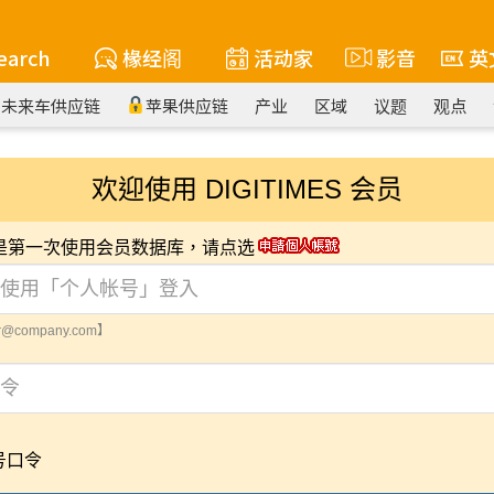
earch
椽经阁
活动家
影音
英
未来车供应链
苹果供应链
产业
区域
议题
观点
欢迎使用 DIGITIMES 会员
您是第一次使用会员数据库，请点选
@company.com】
号口令