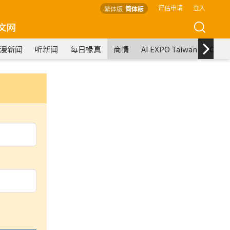
评估申请
登入
繁体版
简体版
文网
漫新闻
听新闻
每日椽真
商情
AI EXPO Taiwan
COM