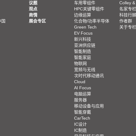
议题
车用零组件
Colley &
观点
HPC关键零组件
名家专
商情
边缘运算
科技行
中国
展会专区
化合物/功率半导体
作者群
Green Tech
关于专
EV Focus
新兴科技
亚洲供应链
智能制造
智能家庭
物联网
宽频与无线
次时代移动通讯
Cloud
AI Focus
电脑运算
服务器
移动设备与应用
智能穿戴
CarTech
IC设计
IC制造