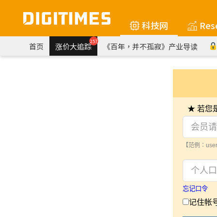
科技网
Res
257
首页
涨价大追踪
《百年，并不孤寂》产业导读
★ 若
【范例：user
忘记口令
记住帐