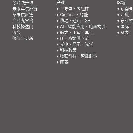
芯片战升温
产业
区域
未来车供应链
●
半导体．零组件
●
东南亚
苹果供应链
●
CarTech．绿能
●
印度
产业九宫格
●
移动．通讯．XR
●
东亚/
科技椽送门
●
AI．智能应用．电商物流
●
国际
展会
●
航太．卫星．军工
●
图表
修订与更新
●
IT．系统供应链
●
光电．显示．光学
●
科技政策
●
物联科技．智能制造
●
图表