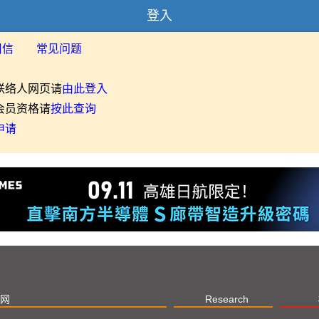
登入
用信
常见问题
联络人网页请
由此登入
会员资格请
按此查询
申请
网
Research