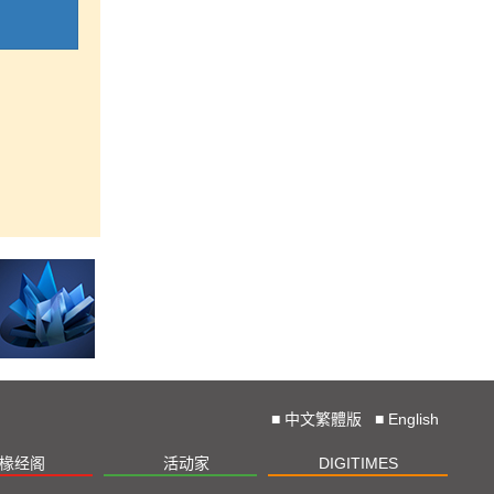
■
中文繁體版
■
English
椽经阁
活动家
DIGITIMES