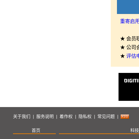
重寄启
★ 会员
★ 公司
★
评估
关于我们
服务说明
着作权
隐私权
常见问题
|
|
|
|
|
首页
科技