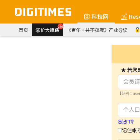
科技网
Res
259
首页
涨价大追踪
《百年，并不孤寂》产业导读
★ 若
【范例：user
忘记口令
记住帐