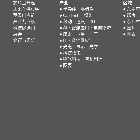
芯片战升温
产业
区域
未来车供应链
●
半导体．零组件
●
东南亚
苹果供应链
●
CarTech．绿能
●
印度
产业九宫格
●
移动．通讯．XR
●
东亚/
科技椽送门
●
AI．智能应用．电商物流
●
国际
展会
●
航太．卫星．军工
●
图表
修订与更新
●
IT．系统供应链
●
光电．显示．光学
●
科技政策
●
物联科技．智能制造
●
图表