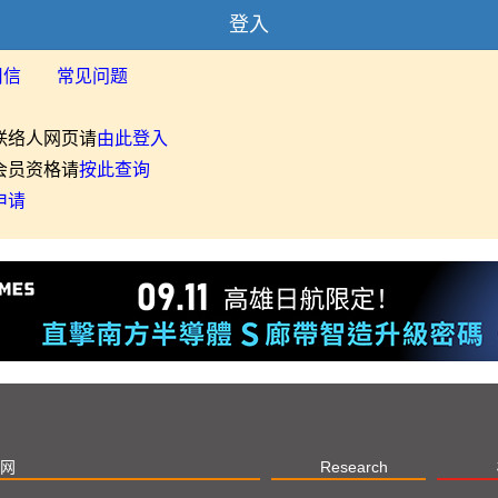
登入
用信
常见问题
联络人网页请
由此登入
会员资格请
按此查询
申请
网
Research