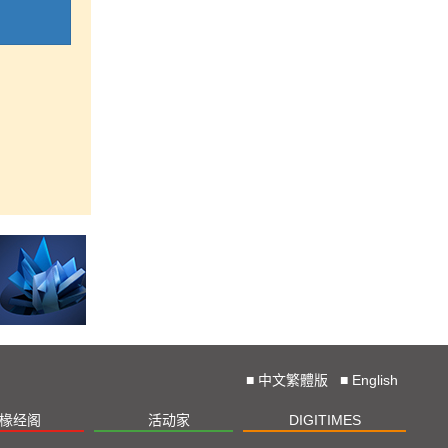
■
中文繁體版
■
English
椽经阁
活动家
DIGITIMES