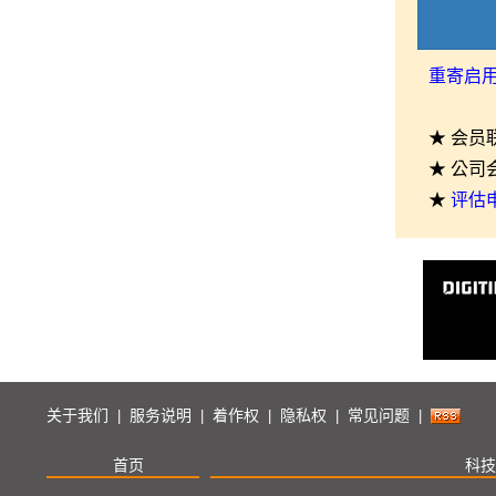
重寄启
★ 会员
★ 公司
★
评估
关于我们
服务说明
着作权
隐私权
常见问题
|
|
|
|
|
首页
科技