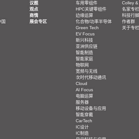
议题
车用零组件
Colley &
观点
HPC关键零组件
名家专
商情
边缘运算
科技行
中国
展会专区
化合物/功率半导体
作者群
Green Tech
关于专
EV Focus
新兴科技
亚洲供应链
智能制造
智能家庭
物联网
宽频与无线
次时代移动通讯
Cloud
AI Focus
电脑运算
服务器
移动设备与应用
智能穿戴
CarTech
IC设计
IC制造