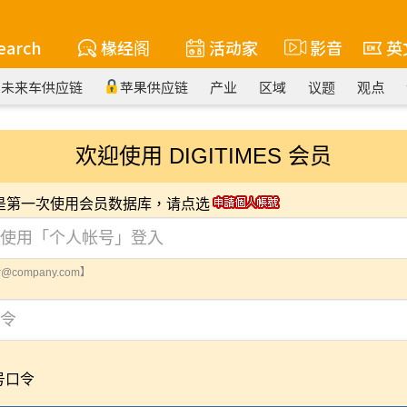
earch
椽经阁
活动家
影音
英
未来车供应链
苹果供应链
产业
区域
议题
观点
欢迎使用 DIGITIMES 会员
您是第一次使用会员数据库，请点选
@company.com】
号口令