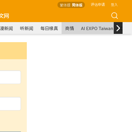
评估申请
登入
繁体版
简体版
文网
漫新闻
听新闻
每日椽真
商情
AI EXPO Taiwan
COM