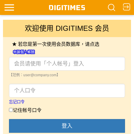
欢迎使用 DIGITIMES 会员
★ 若您是第一次使用会员数据库，请点选
【范例：user@company.com】
忘记口令
记住帐号口令
登入