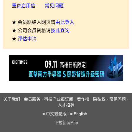
重寄启用信
常见问题
★ 会员联络人网页请
由此登入
★ 公司会员资格请
按此查询
★
评估申请
关于我们
·
会员服务
·
科技产业报订阅
·
着作权
·
隐私权
·
常见问题
·
人才招募
■
中文繁體版
■
English
下载新闻App