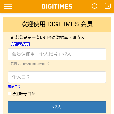
欢迎使用 DIGITIMES 会员
★ 若您是第一次使用会员数据库，请点选
【范例：user@company.com】
忘记口令
记住帐号口令
登入