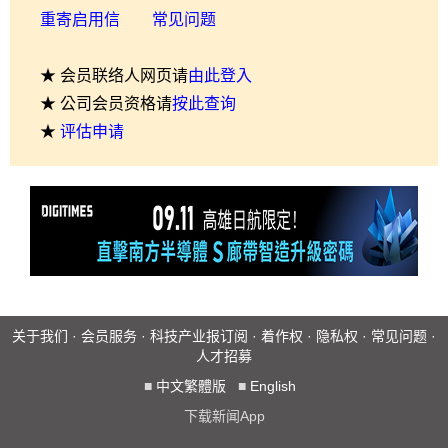
重寄启用信
常见问题
★ 会员联络人网页请
由此登入
★ 公司会员资格请
按此查询
★
评估申请
关于我们
·
会员服务
·
科技产业报订阅
·
着作权
·
隐私权
·
常见问题
·
人才招募
■
中文繁體版
■
English
下载新闻App