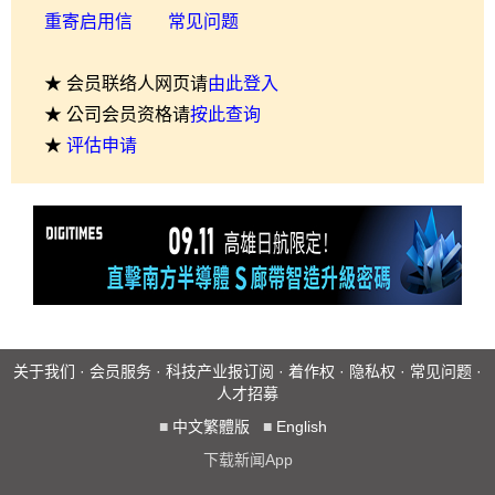
重寄启用信
常见问题
★ 会员联络人网页请
由此登入
★ 公司会员资格请
按此查询
★
评估申请
关于我们
·
会员服务
·
科技产业报订阅
·
着作权
·
隐私权
·
常见问题
·
人才招募
■
中文繁體版
■
English
下载新闻App