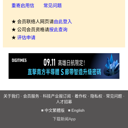
重寄启用信
常见问题
★ 会员联络人网页请
由此登入
★ 公司会员资格请
按此查询
★
评估申请
关于我们
·
会员服务
·
科技产业报订阅
·
着作权
·
隐私权
·
常见问题
·
人才招募
■
中文繁體版
■
English
下载新闻App