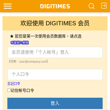
欢迎使用 DIGITIMES 会员
★ 若您是第一次使用会员数据库，请点选
【范例：user@company.com】
忘记口令
记住帐号口令
登入