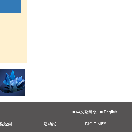
■
中文繁體版
■
English
椽经阁
活动家
DIGITIMES