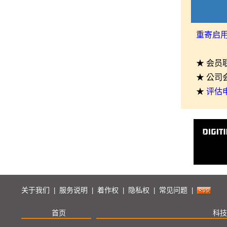
重寄启
★ 会员
★ 公司
★
评估
关于我们
服务说明
着作权
隐私权
常见问题
|
|
|
|
|
首页
科技