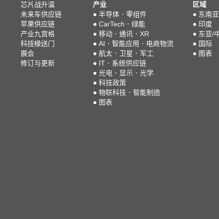
芯片战升温
产业
区域
未来车供应链
●
半导体．零组件
●
东南亚
苹果供应链
●
CarTech．绿能
●
印度
产业九宫格
●
移动．通讯．XR
●
东亚/
科技椽送门
●
AI．智能应用．电商物流
●
国际
展会
●
航太．卫星．军工
●
图表
修订与更新
●
IT．系统供应链
●
光电．显示．光学
●
科技政策
●
物联科技．智能制造
●
图表