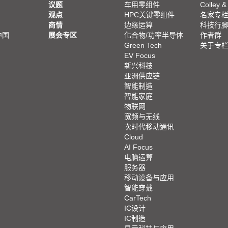
议题
车用零组件
Colley &
观点
HPC关键零组件
名家专
商情
边缘运算
科技行
中国
展会专区
化合物/功率半导体
作者群
Green Tech
关于专
EV Focus
新兴科技
亚洲供应链
智能制造
智能家庭
物联网
宽频与无线
次时代移动通讯
Cloud
AI Focus
电脑运算
服务器
移动设备与应用
智能穿戴
CarTech
IC设计
IC制造