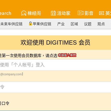
earch
椽经阁
活动家
影音
英
未来车供应链
苹果供应链
产业
区域
议题
观点
欢迎使用 DIGITIMES 会员
您是第一次使用会员数据库，请点选
@company.com】
号口令