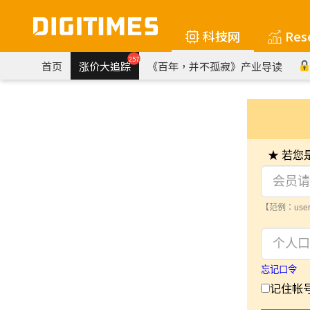
科技网
Res
257
首页
涨价大追踪
《百年，并不孤寂》产业导读
★ 若
【范例：user
忘记口令
记住帐