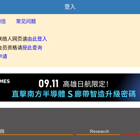
登入
用信
常见问题
联络人网页请
由此登入
会员资格请
按此查询
申请
网
Research