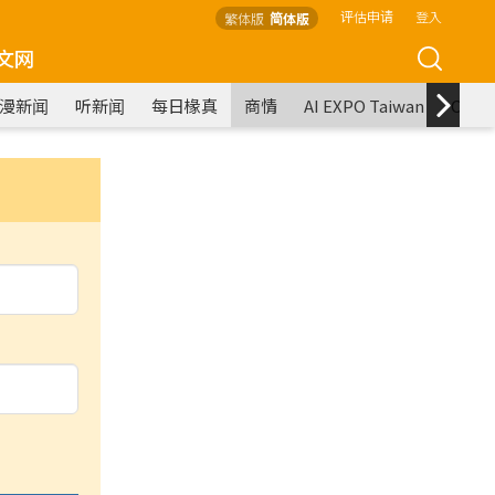
评估申请
登入
繁体版
简体版
文网
漫新闻
听新闻
每日椽真
商情
AI EXPO Taiwan
COM