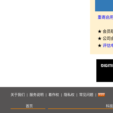
重寄启
★ 会员
★ 公司
★
评估
关于我们
服务说明
着作权
隐私权
常见问题
|
|
|
|
|
首页
科技