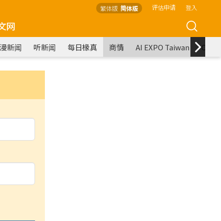
评估申请
登入
繁体版
简体版
文网
漫新闻
听新闻
每日椽真
商情
AI EXPO Taiwan
COM