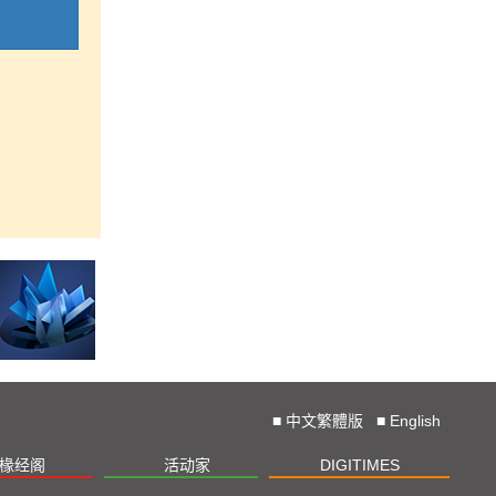
■
中文繁體版
■
English
椽经阁
活动家
DIGITIMES