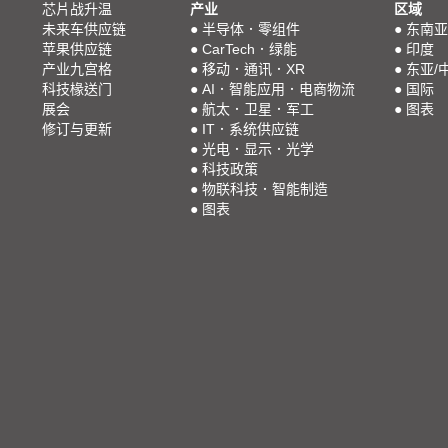
芯片战升温
产业
区域
未来车供应链
●
半导体．零组件
●
东南亚
苹果供应链
●
CarTech．绿能
●
印度
产业九宫格
●
移动．通讯．XR
●
东亚/
科技椽送门
●
AI．智能应用．电商物流
●
国际
展会
●
航太．卫星．军工
●
图表
修订与更新
●
IT．系统供应链
●
光电．显示．光学
●
科技政策
●
物联科技．智能制造
●
图表