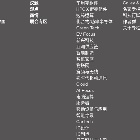
议题
车用零组件
Colley &
观点
HPC关键零组件
名家专
商情
边缘运算
科技行
中国
展会专区
化合物/功率半导体
作者群
Green Tech
关于专
EV Focus
新兴科技
亚洲供应链
智能制造
智能家庭
物联网
宽频与无线
次时代移动通讯
Cloud
AI Focus
电脑运算
服务器
移动设备与应用
智能穿戴
CarTech
IC设计
IC制造