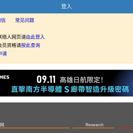
登入
用信
常见问题
联络人网页请
由此登入
会员资格请
按此查询
申请
网
Research