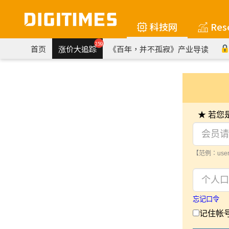
科技网
Res
259
首页
涨价大追踪
《百年，并不孤寂》产业导读
★ 若
【范例：user
忘记口令
记住帐