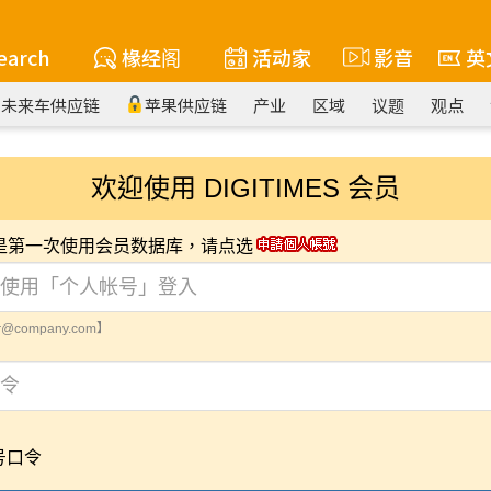
earch
椽经阁
活动家
影音
英
未来车供应链
苹果供应链
产业
区域
议题
观点
欢迎使用 DIGITIMES 会员
您是第一次使用会员数据库，请点选
@company.com】
号口令