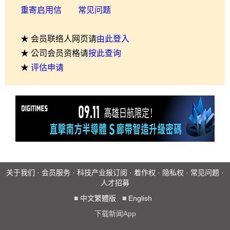
重寄启用信
常见问题
★ 会员联络人网页请
由此登入
★ 公司会员资格请
按此查询
★
评估申请
关于我们
·
会员服务
·
科技产业报订阅
·
着作权
·
隐私权
·
常见问题
·
人才招募
■
中文繁體版
■
English
下载新闻App