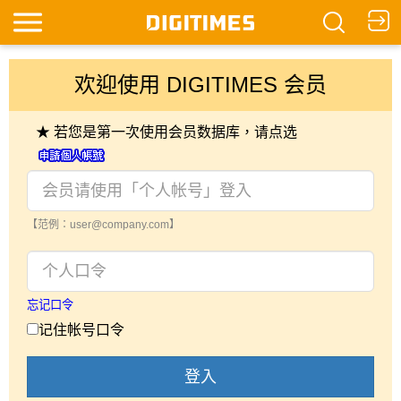
欢迎使用 DIGITIMES 会员
★ 若您是第一次使用会员数据库，请点选
【范例：user@company.com】
忘记口令
记住帐号口令
登入