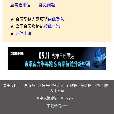
重寄启用信
常见问题
★ 会员联络人网页请
由此登入
★ 公司会员资格请
按此查询
★
评估申请
关于我们
·
会员服务
·
科技产业报订阅
·
着作权
·
隐私权
·
常见问题
·
人才招募
■
中文繁體版
■
English
下载新闻App