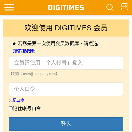
欢迎使用 DIGITIMES 会员
★ 若您是第一次使用会员数据库，请点选
【范例：user@company.com】
忘记口令
记住帐号口令
登入