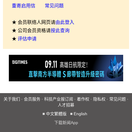
重寄启用信
常见问题
★ 会员联络人网页请
由此登入
★ 公司会员资格请
按此查询
★
评估申请
关于我们
·
会员服务
·
科技产业报订阅
·
着作权
·
隐私权
·
常见问题
·
人才招募
■
中文繁體版
■
English
下载新闻App