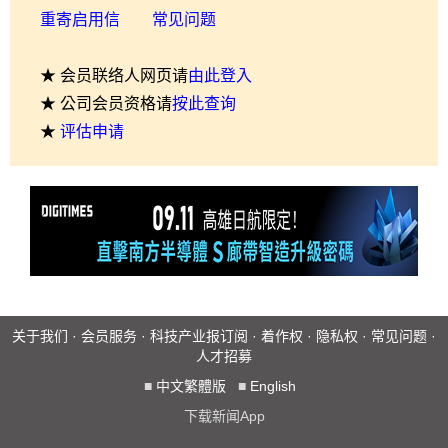
重寄启用信
常见问题
★ 会员联络人网页请
由此登入
★ 公司会员资格请
按此查询
★
评估申请
关于我们
·
会员服务
·
科技产业报订阅
·
着作权
·
隐私权
·
常见问题
·
人才招募
■
中文繁體版
■
English
下载新闻App