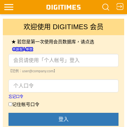
欢迎使用 DIGITIMES 会员
★ 若您是第一次使用会员数据库，请点选
【范例：user@company.com】
忘记口令
记住帐号口令
登入