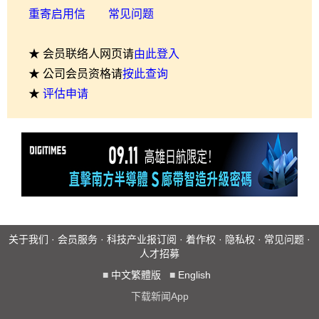
重寄启用信
常见问题
★ 会员联络人网页请
由此登入
★ 公司会员资格请
按此查询
★
评估申请
关于我们
·
会员服务
·
科技产业报订阅
·
着作权
·
隐私权
·
常见问题
·
人才招募
■
中文繁體版
■
English
下载新闻App