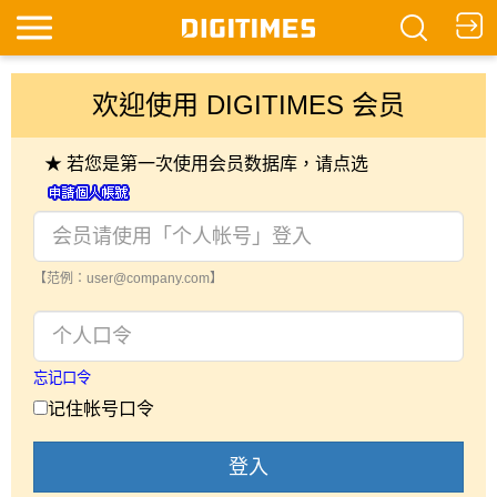
欢迎使用 DIGITIMES 会员
★ 若您是第一次使用会员数据库，请点选
【范例：user@company.com】
忘记口令
记住帐号口令
登入