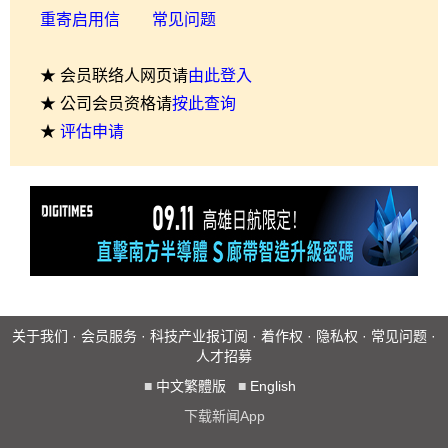
重寄启用信
常见问题
★ 会员联络人网页请
由此登入
★ 公司会员资格请
按此查询
★
评估申请
关于我们
·
会员服务
·
科技产业报订阅
·
着作权
·
隐私权
·
常见问题
·
人才招募
■
中文繁體版
■
English
下载新闻App