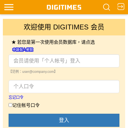
欢迎使用 DIGITIMES 会员
★ 若您是第一次使用会员数据库，请点选
【范例：user@company.com】
忘记口令
记住帐号口令
登入