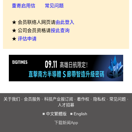
重寄启用信
常见问题
★ 会员联络人网页请
由此登入
★ 公司会员资格请
按此查询
★
评估申请
关于我们
·
会员服务
·
科技产业报订阅
·
着作权
·
隐私权
·
常见问题
·
人才招募
■
中文繁體版
■
English
下载新闻App