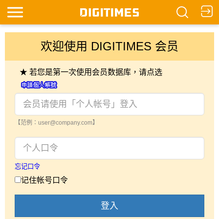
欢迎使用 DIGITIMES 会员
★ 若您是第一次使用会员数据库，请点选
【范例：user@company.com】
忘记口令
记住帐号口令
登入