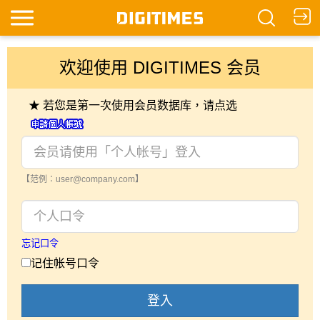
欢迎使用 DIGITIMES 会员
★ 若您是第一次使用会员数据库，请点选
【范例：user@company.com】
忘记口令
记住帐号口令
登入