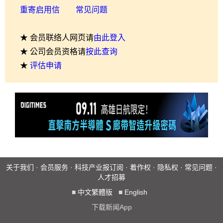
重寄启用信
常见问题
★ 会员联络人网页请
由此登入
★ 公司会员资格请
按此查询
★
评估申请
关于我们
·
会员服务
·
科技产业报订阅
·
着作权
·
隐私权
·
常见问题
·
人才招募
■
中文繁體版
■
English
下载新闻App