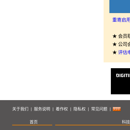
重寄启
★ 会员
★ 公司
★
评估
关于我们
服务说明
着作权
隐私权
常见问题
|
|
|
|
|
首页
科技