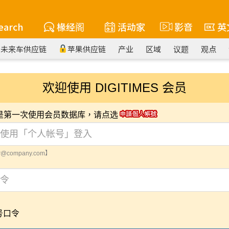
earch
椽经阁
活动家
影音
英
未来车供应链
苹果供应链
产业
区域
议题
观点
欢迎使用 DIGITIMES 会员
您是第一次使用会员数据库，请点选
@company.com】
号口令