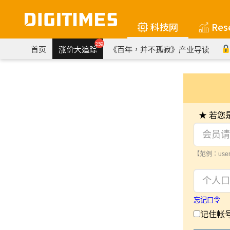
科技网
Res
259
首页
涨价大追踪
《百年，并不孤寂》产业导读
★ 若
【范例：user
忘记口令
记住帐