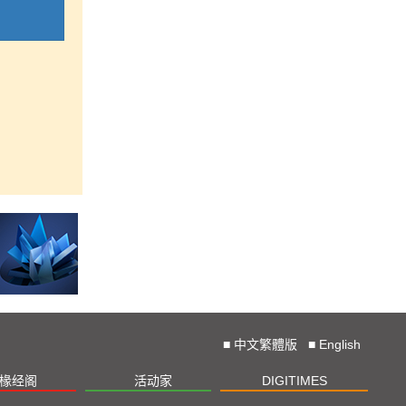
■
中文繁體版
■
English
椽经阁
活动家
DIGITIMES