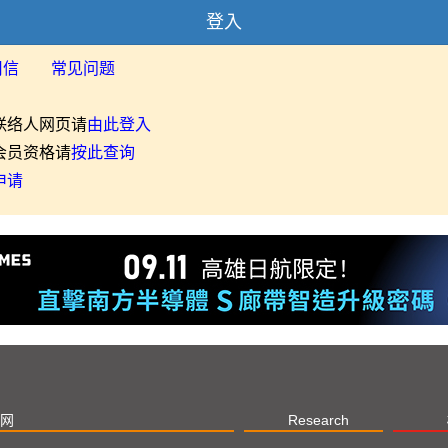
登入
用信
常见问题
联络人网页请
由此登入
会员资格请
按此查询
申请
网
Research