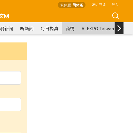
评估申请
登入
繁体版
简体版
文网
漫新闻
听新闻
每日椽真
商情
AI EXPO Taiwan
COM