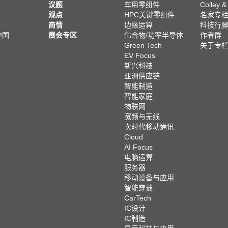
议题
车用零组件
Colley &
观点
HPC关键零组件
名家专
商情
边缘运算
科技行
中国
展会专区
化合物/功率半导体
作者群
Green Tech
关于专
EV Focus
新兴科技
亚洲供应链
智能制造
智能家庭
物联网
宽频与无线
次时代移动通讯
Cloud
AI Focus
电脑运算
服务器
移动设备与应用
智能穿戴
CarTech
IC设计
IC制造