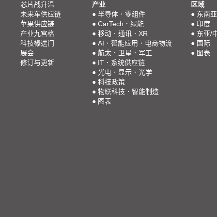
芯片战升温
产业
区域
未来车供应链
●
半导体．零组件
●
东南亚
苹果供应链
●
CarTech．绿能
●
印度
产业九宫格
●
移动．通讯．XR
●
东亚/
科技椽送门
●
AI．智能应用．电商物流
●
国际
展会
●
航太．卫星．军工
●
图表
修订与更新
●
IT．系统供应链
●
光电．显示．光学
●
科技政策
●
物联科技．智能制造
●
图表