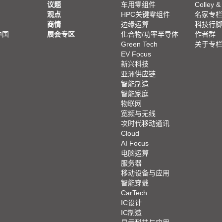
议题
车用零组件
Colley &
观点
HPC关键零组件
名家专
商情
边缘运算
科技行
中国
展会专区
化合物/功率半导体
作者群
Green Tech
关于专
EV Focus
新兴科技
亚洲供应链
智能制造
智能家庭
物联网
宽频与无线
次时代移动通讯
Cloud
AI Focus
电脑运算
服务器
移动设备与应用
智能穿戴
CarTech
IC设计
IC制造