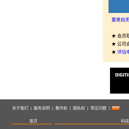
重寄启
★ 会员
★ 公司
★
评估
关于我们
服务说明
着作权
隐私权
常见问题
|
|
|
|
|
首页
科技