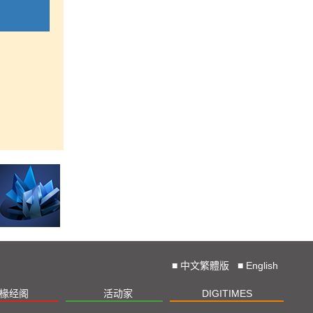
■
中文繁體版
■
English
椽经阁
活动家
DIGITIMES