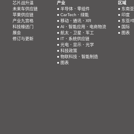
芯片战升温
产业
区域
未来车供应链
●
半导体．零组件
●
东南亚
苹果供应链
●
CarTech．绿能
●
印度
产业九宫格
●
移动．通讯．XR
●
东亚/
科技椽送门
●
AI．智能应用．电商物流
●
国际
展会
●
航太．卫星．军工
●
图表
修订与更新
●
IT．系统供应链
●
光电．显示．光学
●
科技政策
●
物联科技．智能制造
●
图表