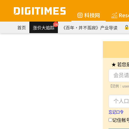
科技网
Res
259
首页
涨价大追踪
《百年，并不孤寂》产业导读
★ 若
【范例：user
忘记口令
记住帐