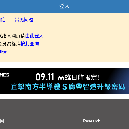
登入
用信
常见问题
联络人网页请
由此登入
会员资格请
按此查询
申请
网
Research