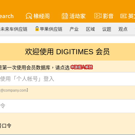
earch
椽经阁
活动家
影音
英
未来车供应链
苹果供应链
产业
区域
议题
观点
欢迎使用 DIGITIMES 会员
您是第一次使用会员数据库，请点选
@company.com】
号口令