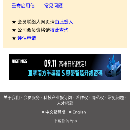
重寄启用信
常见问题
★ 会员联络人网页请
由此登入
★ 公司会员资格请
按此查询
★
评估申请
关于我们
·
会员服务
·
科技产业报订阅
·
着作权
·
隐私权
·
常见问题
·
人才招募
■
中文繁體版
■
English
下载新闻App