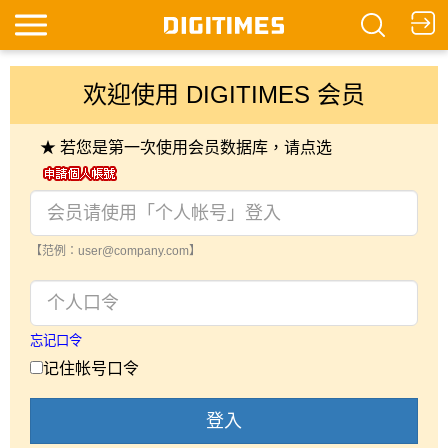
欢迎使用 DIGITIMES 会员
★ 若您是第一次使用会员数据库，请点选
【范例：user@company.com】
忘记口令
记住帐号口令
登入